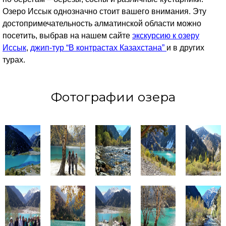
Озеро Иссык однозначно стоит вашего внимания. Эту
достопримечательность алматинской области можно
посетить, выбрав на нашем сайте
экскурсию к озеру
Иссык
,
джип-тур “В контрастах Казахстана”
и в других
турах.
Фотографии озера