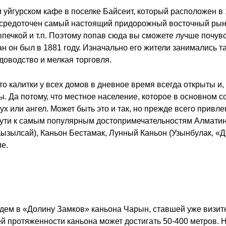
 уйгурском кафе в поселке Байсеит, который расположен в 
 сосредоточен самый настоящий придорожный восточный рыно
печкой и т.п. Поэтому попав сюда вы сможете лучше почувс
н он был в 1881 году. Изначально его жители занимались та
адоводство и мелкая торговля.
то калитки у всех домов в дневное время всегда открыты и
. Да потому, что местное население, которое в основном со
дух или ангел. Может быть это и так, но прежде всего прив
пути к самым популярным достопримечательностям Алматин
Кызылсай), Каньон Бестамак, Лунный Каньон (Узынбулак, «
ие.
удем в «Долину Замков» каньона Чарын, ставшей уже визит
всей протяженности каньона может достигать 50-400 метров