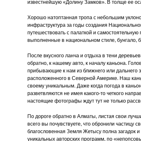
известнейшую «Долину Замков». В толще ее оса
Хорошо натоптанная тропа с небольшим уклоном
инфраструктура за годы создания Национальног
путешествовать с палаткой и самостоятельную г
выполненные в национальном стиле, бунгало, б
После вкусного ланча и отдыха в тени деревьев
обратно, к нашему авто, к началу каньона. Го
прибывающие к нам из ближнего или дальнего 
расположенного в Северной Америке. Наш каньо
своему уникальным. Даже когда погода в каньо
разветвляются не имея какого-то четкого напр
настоящие фотографы ждут тут не только рассв
По дороге обратно в Алматы, листая свои лучш
всего вы почувствуете, что обронили частицу с
благословенная Земля Жетысу полна загадок и
уникальных авторских программ, по «непопсо