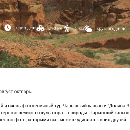
один день
390 км
5 км
круглогодично
август-октябрь.
и очень фотогеничный тур Чарынский каньон и “Долина Зам
ерство великого скульптора – природы. Чарынский каньон
жество фото, которыми вы сможете удивлять своих друзей.