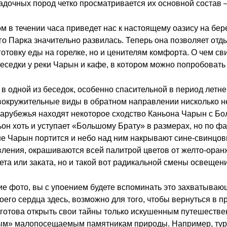
дочных пород четко просматривается их основной состав –
 в течении часа приведет нас к настоящему оазису на бере
о Парка значительно развилась. Теперь она позволяет отды
отовку еды на горелке, но и ценителям комфорта. О чем с
еседки у реки Чарын и кафе, в котором можно попробовать
 в одной из беседок, особенно спасительной в период летн
ловокружительные виды в обратном направлении нисколько 
зарубежья находят некоторое сходство Каньона Чарын с Б
н хоть и уступает «Большому Брату» в размерах, но по фак
не Чарын портится и небо над ним накрывают сине-свинцов
авления, окрашиваются всей палитрой цветов от желто-оран
ета или заката, но и такой вот радикальной смены освещен
ие фото, вы с упоением будете вспоминать это захватываю
воего сердца здесь, возможно для того, чтобы вернуться в 
 готова открыть свои тайны только искушенным путешестве
вым» малопосещаемым памятникам природы. Например, тур