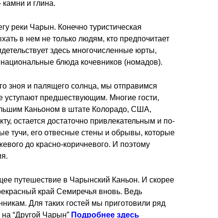
 камни и глина.
гу реки Чарын. Конечно туристическая
хать в нем не только людям, кто предпочитает
видетельствует здесь многочисленные юрты,
 национальные блюда кочевников (номадов).
его зноя и палящего солнца, мы отправимся
не уступают предшествующим. Многие гости,
ольшим Каньоном в штате Колорадо, США,
ту, остается достаточно привлекательным и по-
ые тучи, его отвесные стены и обрывы, которые
жевого до красно-коричневого. И поэтому
ия.
щее путешествие в Чарынский Каньон. И скорее
прекрасный край Семиречья вновь. Ведь
нникам.
Для таких гостей мы приготовили ряд
 на “Другой Чарын”
Подробнее здесь