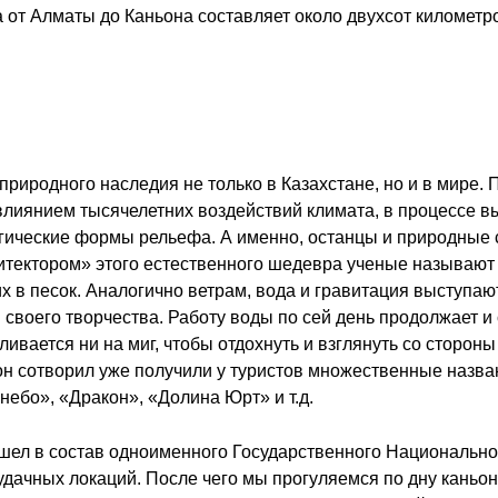
от Алматы до Каньона составляет около двухсот километро
природного наследия не только в Казахстане, но и в мире.
д влиянием тысячелетних воздействий климата, в процессе 
ические формы рельефа. А именно, останцы и природные
рхитектором» этого естественного шедевра ученые называю
 в песок. Аналогично ветрам, вода и гравитация выступа
своего творчества. Работу воды по сей день продолжает и
ливается ни на миг, чтобы отдохнуть и взглянуть со сторон
 он сотворил уже получили у туристов множественные назва
небо», «Дракон», «Долина Юрт» и т.д.
шел в состав одноименного Государственного Национальног
удачных локаций. После чего мы прогуляемся по дну каньон