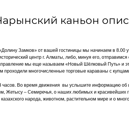
Чарынский каньон опи
«Долину Замков» от вашей гостиницы мы начинаем в 8.00 ут
 исторический центр г. Алматы, либо, минуя его, отправимся
аправление мы еще называем «Новый Шёлковый Путь» и это
орам проходили многочисленные торговые караваны с купцам
 3 часов. Во время движения вы услышите информацию об
им, Жетысу – Семиречья, о наших любимых и красивейших г
казахского народа, животном, растительном мире и о мног